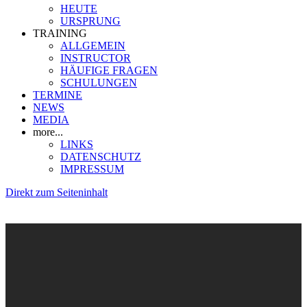
HEUTE
URSPRUNG
TRAINING
ALLGEMEIN
INSTRUCTOR
HÄUFIGE FRAGEN
SCHULUNGEN
TERMINE
NEWS
MEDIA
more...
LINKS
DATENSCHUTZ
IMPRESSUM
Direkt zum Seiteninhalt