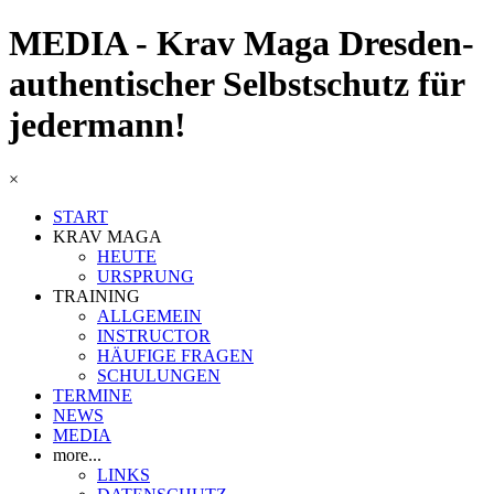
MEDIA - Krav Maga Dresden-
authentischer Selbstschutz für
jedermann!
×
START
KRAV MAGA
HEUTE
URSPRUNG
TRAINING
ALLGEMEIN
INSTRUCTOR
HÄUFIGE FRAGEN
SCHULUNGEN
TERMINE
NEWS
MEDIA
more...
LINKS